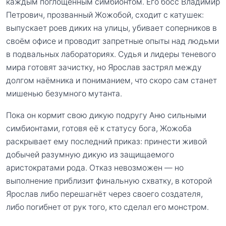
каждым поглощённым симбионтом. Его босс Владимир
Петрович, прозванный Жожобой, сходит с катушек:
выпускает роев диких на улицы, убивает соперников в
своём офисе и проводит запретные опыты над людьми
в подвальных лабораториях. Судья и лидеры теневого
мира готовят зачистку, но Ярослав застрял между
долгом наёмника и пониманием, что скоро сам станет
мишенью безумного мутанта.
Пока он кормит свою дикую подругу Аню сильными
симбионтами, готовя её к статусу бога, Жожоба
раскрывает ему последний приказ: принести живой
добычей разумную дикую из защищаемого
аристократами рода. Отказ невозможен — но
выполнение приблизит финальную схватку, в которой
Ярослав либо перешагнёт через своего создателя,
либо погибнет от рук того, кто сделал его монстром.