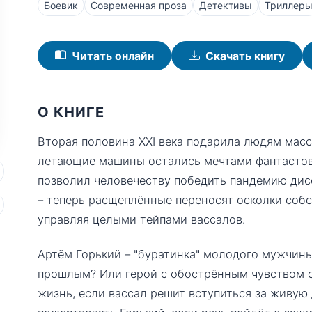
Боевик
Современная проза
Детективы
Триллер
Читать онлайн
Скачать книгу
О КНИГЕ
Вторая половина XXI века подарила людям масс
летающие машины остались мечтами фантастов
позволил человечеству победить пандемию ди
– теперь расщеплённые переносят осколки собс
управляя целыми тейпами вассалов.
Артём Горький – "буратинка" молодого мужчин
прошлым? Или герой с обострённым чувством с
жизнь, если вассал решит вступиться за живую