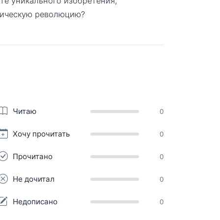
ите уникального изобретения,
ническую революцию?
Читаю
0
Хочу прочитать
0
Прочитано
0
Не дочитал
0
Недописано
0