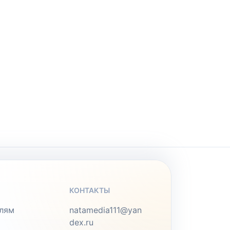
КОНТАКТЫ
лям
natamedia111@yan
dex.ru