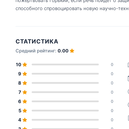
пожертвовать Горький, если речь пойдёт о защ
способного спровоцировать новую научно-тех
СТАТИСТИКА
Средний рейтинг:
0.00
10
0
9
0
8
0
7
0
6
0
5
0
4
0
3
0