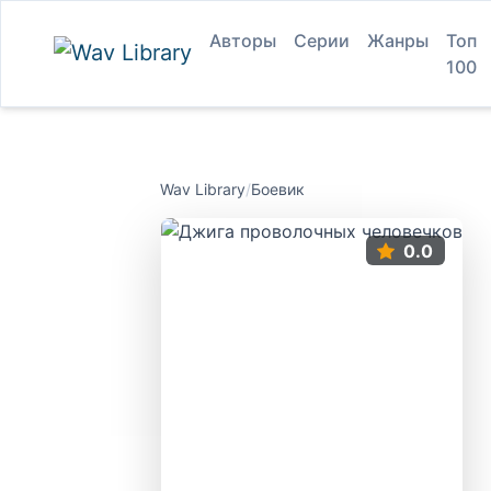
Авторы
Серии
Жанры
Топ
100
Wav Library
/
Боевик
0.0