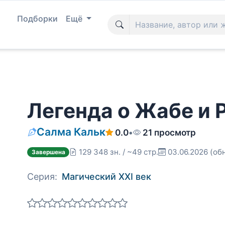
Подборки
Ещё
Легенда о Жабе и 
Салма Кальк
0.0
•
21 просмотр
129 348 зн. / ~49 стр.
03.06.2026
(обн
Завершена
Серия:
Магический XXI век