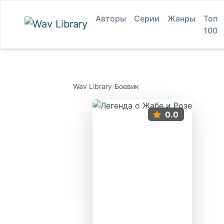
Авторы
Серии
Жанры
Топ
100
Wav Library
/
Боевик
0.0