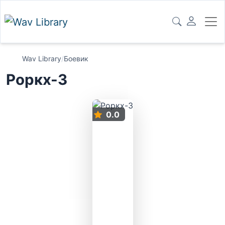
Wav Library
/
Боевик
Роркх-3
0.0