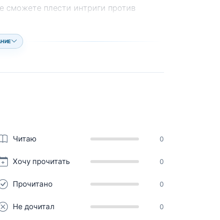
ще сможете плести интриги против
АНИЕ
Читаю
0
Хочу прочитать
0
Прочитано
0
Не дочитал
0