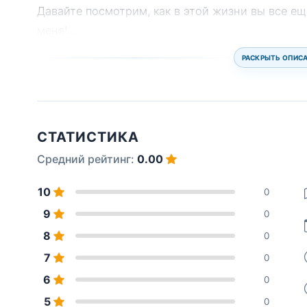
Давайте посмотрим, как в этой жизни вы все е
меня!
...
РАСКРЫТЬ ОПИС
СТАТИСТИКА
Средний рейтинг:
0.00
10
0
9
0
8
0
7
0
6
0
5
0