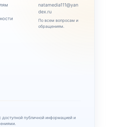
лям
natamedia111@yan
dex.ru
ности
По всем вопросам и
обращениям.
 с доступной публичной информацией и
чениями.