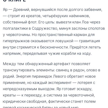
Яр — Древний, вернувшийся после долгого забвения,
— строит из креатов, четырёхруких наёмников,
собственный флот. Его цель: вывезти клан Лоа через
полгалактики в Содружество, минуя заслоны сполотов
у червоточины. Но пространственный карман для
гиперпрыжков оказывается ловушкой — гравитация
внутри стремится к бесконечности. Придётся лететь
напрямик, переделывая чужие корабли на ходу.
Между тем обнаруженный артефакт позволяет
трансмутировать элементы: свинец в радон, олово в
родий. Энергия пирамидок Левого обретает новое
применение, но каждый эксперимент — лотерея с
непредсказуемым выходом. Яр готовит эскадру,
креаты — к переезду, а система за червоточиной,
юридически свободная, фактически станет полем
первой космической битвы за новый мир.