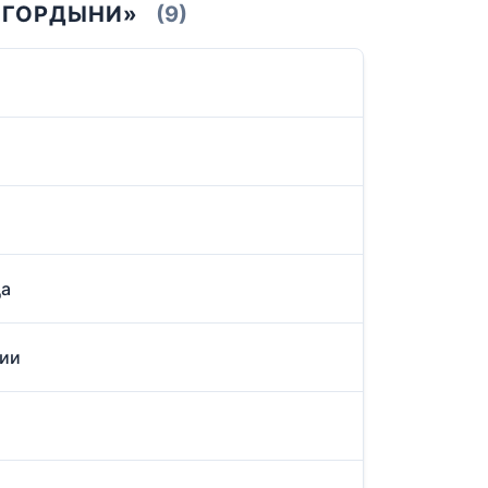
И ГОРДЫНИ»
(9)
да
хии