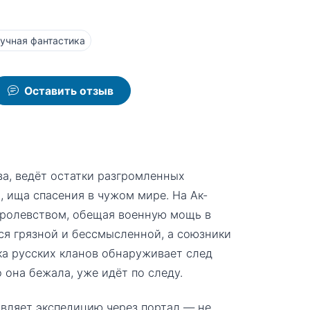
учная фантастика
Оставить отзыв
а, ведёт остатки разгромленных
 ища спасения в чужом мире. На Ак-
оролевством, обещая военную мощь в
ся грязной и бессмысленной, а союзники
дка русских кланов обнаруживает след
 она бежала, уже идёт по следу.
авляет экспедицию через портал — не