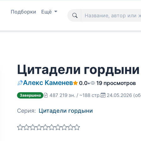
Подборки
Ещё
Цитадели гордыни 
Алекс Каменев
0.0
•
19 просмотров
487 219 зн. / ~188 стр.
24.05.2026
(об
Завершена
Серия:
Цитадели гордыни