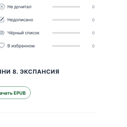
Не дочитал
0
Недописано
0
Чёрный список
0
В избранном
0
НИ 8. ЭКСПАНСИЯ
ачать EPUB