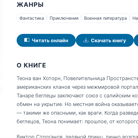
ЖАНРЫ
Фантастика
Приключения
Военная литература
На
Читать онлайн
Скачать книгу
О КНИГЕ
Теона ван Хоторн, Повелительница Пространств
американских кланов через межмировой портал,
Танаре беглецы заключают союз с салийским к
обмен на укрытие. Но местная война оказывает
— такими же опасными, как враги. Когда разве
беглецов, Теона понимает: прошлое, от которого
Виктор Строганов, ледяной принц, лично возгл