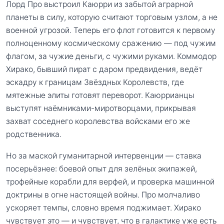
Лорд Про выстроил Каюрри из забытой аграрной
планеты в силу, которую считают торговым узлом, а не
военной угрозой. Теперь его флот готовится к первому
полноценному космическому сражению — под чужим
флагом, за чужие деньги, с чужими руками. Коммодор
Хирако, бывший пират с даром предвидения, ведёт
эскадру к границам Звёздных Королевств, где
мятежные элиты готовят переворот. Каюррианцы
выступят наёмниками-миротворцами, прикрывая
захват соседнего королевства войсками его же
родственника.
Но за маской гуманитарной интервенции — ставка
посерьёзнее: боевой опыт для зелёных экипажей,
трофейные корабли для верфей, и проверка машинной
доктрины в огне настоящей войны. Про молчаливо
ускоряет темпы, словно время поджимает. Хирако
чувствует это — и чувствует, что в галактике уже есть