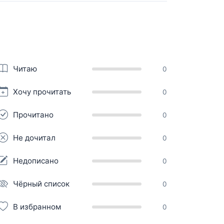
Читаю
0
Хочу прочитать
0
Прочитано
0
Не дочитал
0
Недописано
0
Чёрный список
0
В избранном
0