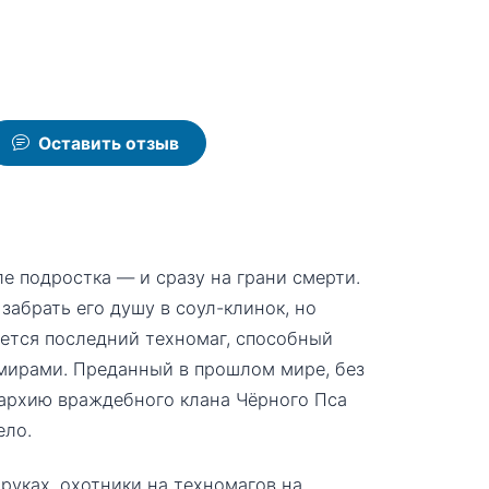
Оставить отзыв
е подростка — и сразу на грани смерти.
забрать его душу в соул-клинок, но
ается последний техномаг, способный
 мирами. Преданный в прошлом мире, без
рархию враждебного клана Чёрного Пса
ело.
уках, охотники на техномагов на