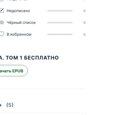
Недописано
0
Чёрный список
0
В избранном
0
. ТОМ 1 БЕСПЛАТНО
ачать EPUB
»
(5)