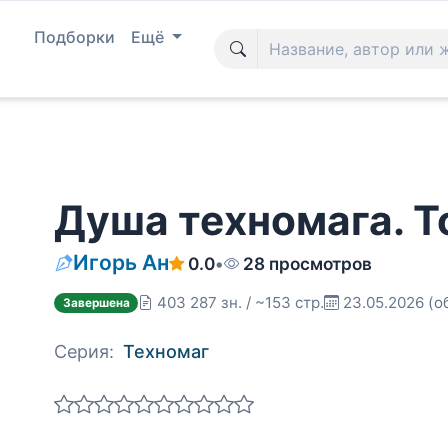
Подборки
Ещё
Душа техномага. Т
Игорь Ан
0.0
•
28 просмотров
403 287 зн. / ~153 стр.
23.05.2026
(о
Завершена
Серия:
Техномаг