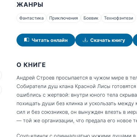
ЖАНРЫ
Фантастика
Приключения
Боевик
Технофэнтези
Читать онлайн
Скачать книгу
О КНИГЕ
Андрей Строев просыпается в чужом мире в тел
Собиратели душ клана Красной Лисы готовятся 
ошиблись с жертвой: внутри юного тела скрыв
похищать души без клинка и ускользать между
сил и без союзников, он вынужден влезть в ие
— той же организации, что предала его новое т
Соул-клинок с одиннадцатью чужими душами в р