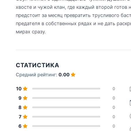
хвосте и чужой клан, где каждый второй готов 
предстоит за месяц превратить трусливого бас
предателя в собственных рядах и не дать раскр
мирах сразу.
СТАТИСТИКА
Средний рейтинг:
0.00
10
0
9
0
8
0
7
0
6
0