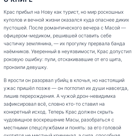
Крас прибыл на Нову как турист, но мир роскошных
куполов и вечной жизни оказался куда опаснее диких
пустошей. После романтического вечера с Масой —
офицером-медиком, решившей оставить себе
частичку землянина, — их прогулку прервала банда
наёмников. Уверенный в неуязвимости, Крас допустил
роковую ошибку: пули, отскакивавшие от его щита,
пронзили девушку.
В ярости он разорвал убийц в клочья, но настоящий
ужас пришёл позже — он поглотил их души навсегда,
лишив перерождения. А чужой дрон-невидимка
зафиксировал всё, словно кто-то ставил на
конкретный исход. Теперь Крас должен скрыть
чудовищное воскрешение Масы, разобраться с
местными спецслужбами и понять: за его головой
охотится не местный криминал, а сила, способная