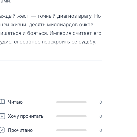
нами.
каждый жест — точный диагноз врагу. Но
жней жизни: десять миллиардов очков
хищаться и бояться. Империя считает его
удие, способное перекроить её судьбу.
Читаю
0
Хочу прочитать
0
Прочитано
0