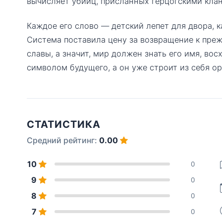
вычисляет убийц, присланных герцогскими кла
Каждое его слово — детский лепет для двора, 
Система поставила цену за возвращение к пре
славы, а значит, мир должен знать его имя, вос
символом будущего, а он уже строит из себя ор
СТАТИСТИКА
Средний рейтинг:
0.00
10
0
9
0
8
0
7
0