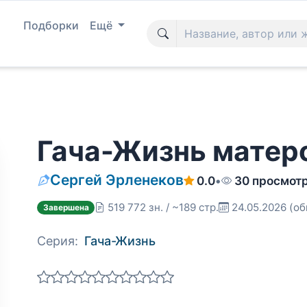
Подборки
Ещё
Гача-Жизнь матеро
Сергей Эрленеков
0.0
•
30 просмот
519 772 зн. / ~189 стр.
24.05.2026
(об
Завершена
Серия:
Гача-Жизнь