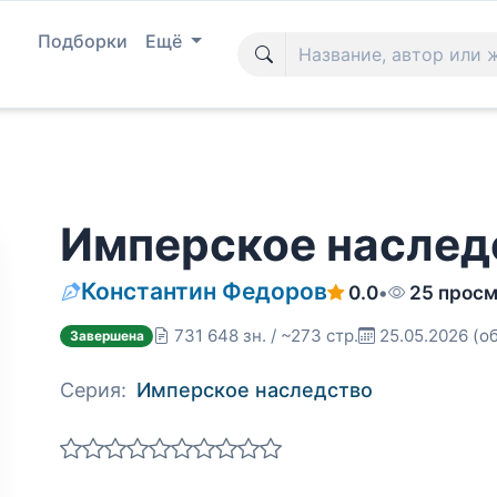
Подборки
Ещё
Имперское наслед
Константин Федоров
0.0
•
25 прос
731 648 зн. / ~273 стр.
25.05.2026
(о
Завершена
Серия:
Имперское наследство