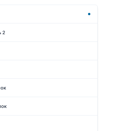
ь 2
лок
лок