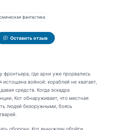
смическая фантастика
Оставить отзыв
цу фронтьера, где архи уже прорвались
 истощена войной: кораблей не хватает,
давая средств. Когда эскадра
нции, Кот обнаруживает, что местная
ать людей безоружными, боясь
тварей.
ать оборону, Кот вынужден обойти