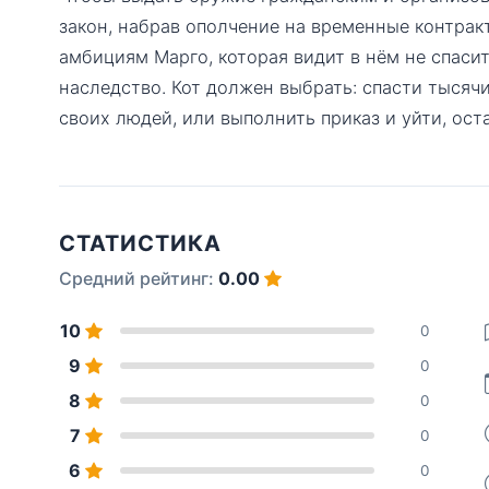
закон, набрав ополчение на временные контрак
амбициям Марго, которая видит в нём не спасите
наследство. Кот должен выбрать: спасти тысяч
своих людей, или выполнить приказ и уйти, ост
СТАТИСТИКА
Средний рейтинг:
0.00
10
0
9
0
8
0
7
0
6
0