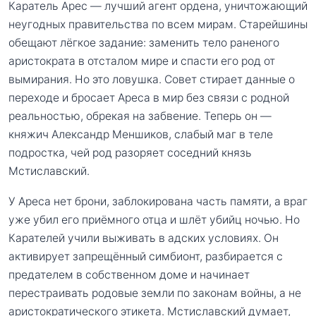
Каратель Арес — лучший агент ордена, уничтожающий
неугодных правительства по всем мирам. Старейшины
обещают лёгкое задание: заменить тело раненого
аристократа в отсталом мире и спасти его род от
вымирания. Но это ловушка. Совет стирает данные о
переходе и бросает Ареса в мир без связи с родной
реальностью, обрекая на забвение. Теперь он —
княжич Александр Меншиков, слабый маг в теле
подростка, чей род разоряет соседний князь
Мстиславский.
У Ареса нет брони, заблокирована часть памяти, а враг
уже убил его приёмного отца и шлёт убийц ночью. Но
Карателей учили выживать в адских условиях. Он
активирует запрещённый симбионт, разбирается с
предателем в собственном доме и начинает
перестраивать родовые земли по законам войны, а не
аристократического этикета. Мстиславский думает,