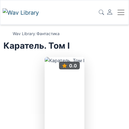
Wav Library
/
Фантастика
Каратель. Том I
0.0