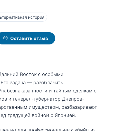
ьтернативная история
Оставить отзыв
Дальний Восток с особыми
 Его задача — разоблачить
 к безнаказанности и тайным сделкам с
ов и генерал-губернатор Днепров-
дарственным имуществом, разбазаривают
ред грядущей войной с Японией.
ишенью для профессиональных убийц из