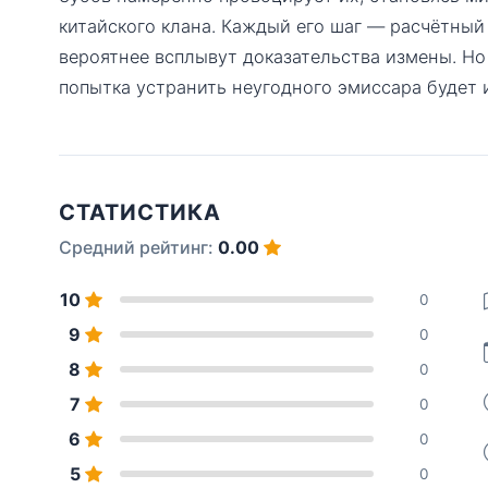
китайского клана. Каждый его шаг — расчётный 
вероятнее всплывут доказательства измены. Но
попытка устранить неугодного эмиссара будет
СТАТИСТИКА
Средний рейтинг:
0.00
10
0
9
0
8
0
7
0
6
0
5
0