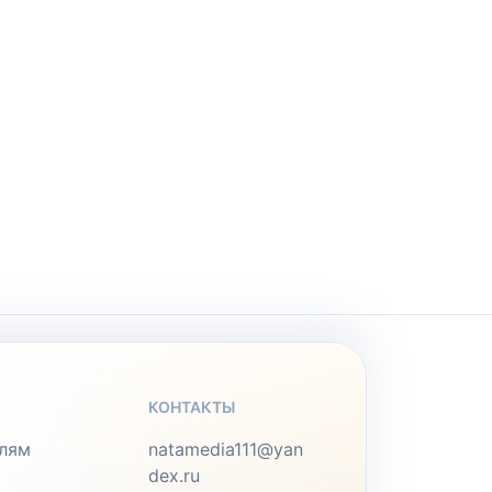
КОНТАКТЫ
лям
natamedia111@yan
dex.ru