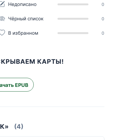
Недописано
0
Чёрный список
0
В избранном
0
СКРЫВАЕМ КАРТЫ!
ачать EPUB
ИК»
(4)