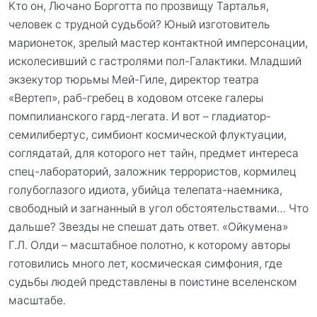
Кто он, Лючано Борготта по прозвищу Тарталья,
человек с трудной судьбой? Юный изготовитель
марионеток, зрелый мастер контактной имперсонации,
исколесивший с гастролями пол-Галактики. Младший
экзекутор тюрьмы Мей-Гиле, директор театра
«Вертеп», раб-гребец в ходовом отсеке галеры
помпилианского гард-легата. И вот – гладиатор-
семилибертус, симбионт космической флуктуации,
соглядатай, для которого нет тайн, предмет интереса
спец-лабораторий, заложник террористов, кормилец
голубоглазого идиота, убийца телепата-наемника,
свободный и загнанный в угол обстоятельствами… Что
дальше? Звезды не спешат дать ответ. «Ойкумена»
Г.Л. Олди – масштабное полотно, к которому авторы
готовились много лет, космическая симфония, где
судьбы людей представлены в поистине вселенском
масштабе.