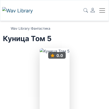
Wav Library
/
Фантастика
Куница Том 5
0.0