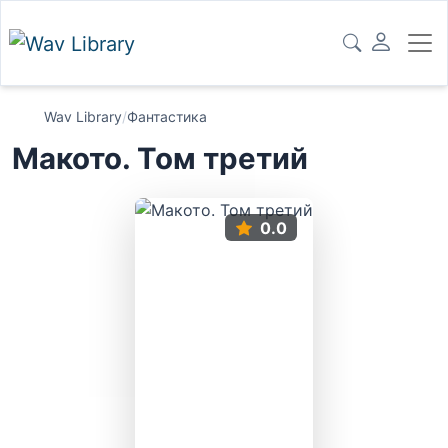
Wav Library
/
Фантастика
Макото. Том третий
0.0