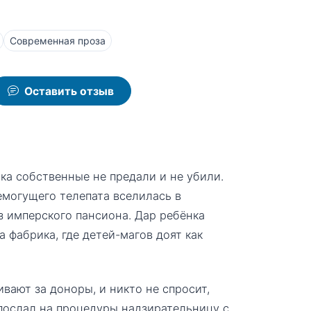
Современная проза
Оставить отзыв
ока собственные не предали и не убили.
емогущего телепата вселилась в
з имперского пансиона. Дар ребёнка
а фабрика, где детей-магов доят как
вают за доноры, и никто не спросит,
 послал на процедуры надзирательницу с