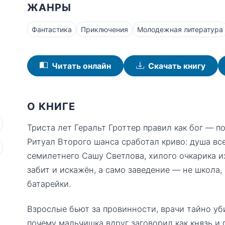
ЖАНРЫ
Фантастика
Приключения
Молодежная литература
Читать онлайн
Скачать книгу
О КНИГЕ
Триста лет Геральт Гроттер правил как бог — п
Ритуал Второго шанса сработал криво: душа вс
семилетнего Сашу Светлова, хилого очкарика и
забит и искажён, а само заведение — не школа, 
батарейки.
Взрослые бьют за провинности, врачи тайно уби
почему мальчишка вдруг заговорил как князь и