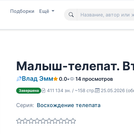
Подборки
Ещё
Малыш-телепат. В
Влад Эмм
0.0
•
14 просмотров
411 134 зн. / ~158 стр.
25.05.2026
(об
Завершена
Серия:
Восхождение телепата