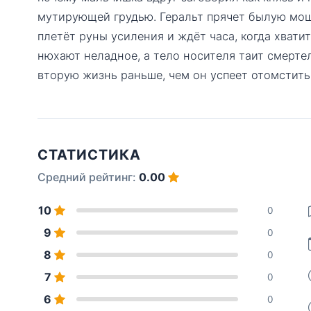
мутирующей грудью. Геральт прячет былую мощь
плетёт руны усиления и ждёт часа, когда хватит
нюхают неладное, а тело носителя таит смерте
вторую жизнь раньше, чем он успеет отомстить
СТАТИСТИКА
Средний рейтинг:
0.00
10
0
9
0
8
0
7
0
6
0