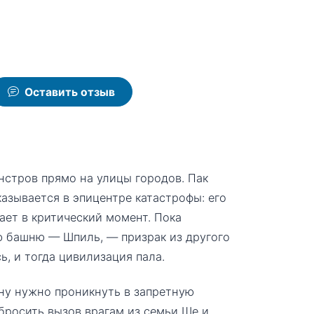
Оставить отзыв
нстров прямо на улицы городов. Пак
казывается в эпицентре катастрофы: его
ает в критический момент. Пока
ю башню — Шпиль, — призрак из другого
ь, и тогда цивилизация пала.
ну нужно проникнуть в запретную
 бросить вызов врагам из семьи Ше и