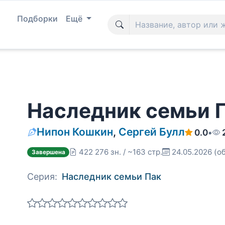
Подборки
Ещё
Наследник семьи П
Нипон Кошкин
,
Сергей Булл
0.0
•
422 276 зн. / ~163 стр.
24.05.2026
(о
Завершена
Серия:
Наследник семьи Пак