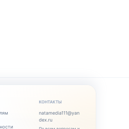
КОНТАКТЫ
лям
natamedia111@yan
dex.ru
ности
По всем вопросам и