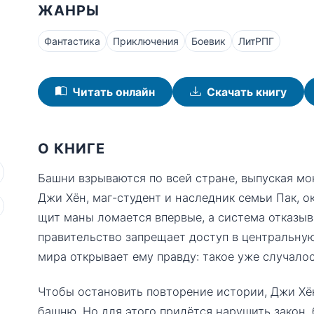
ЖАНРЫ
Фантастика
Приключения
Боевик
ЛитРПГ
Читать онлайн
Скачать книгу
О КНИГЕ
Башни взрываются по всей стране, выпуская мо
Джи Хён, маг-студент и наследник семьи Пак, о
щит маны ломается впервые, а система отказыв
правительство запрещает доступ в центральну
мира открывает ему правду: такое уже случалос
Чтобы остановить повторение истории, Джи Хё
башню. Но для этого придётся нарушить закон,