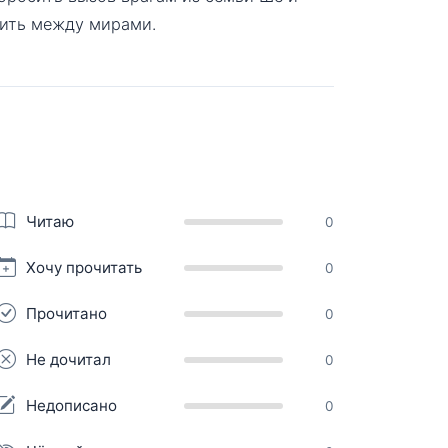
сить между мирами.
Читаю
0
Хочу прочитать
0
Прочитано
0
Не дочитал
0
Недописано
0