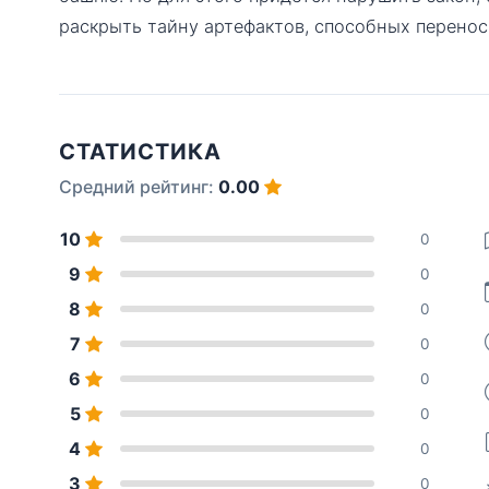
раскрыть тайну артефактов, способных перено
СТАТИСТИКА
Средний рейтинг:
0.00
10
0
9
0
8
0
7
0
6
0
5
0
4
0
3
0