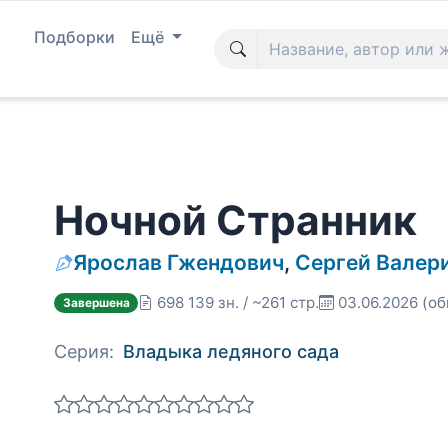
Подборки
Ещё
Ночной Странник
Ярослав Гжендович
,
Сергей Валер
698 139 зн. / ~261 стр.
03.06.2026
(об
Завершена
Серия:
Владыка ледяного сада