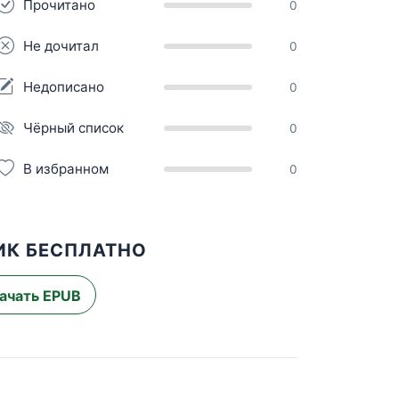
Прочитано
0
Не дочитал
0
Недописано
0
Чёрный список
0
В избранном
0
ИК БЕСПЛАТНО
ачать EPUB