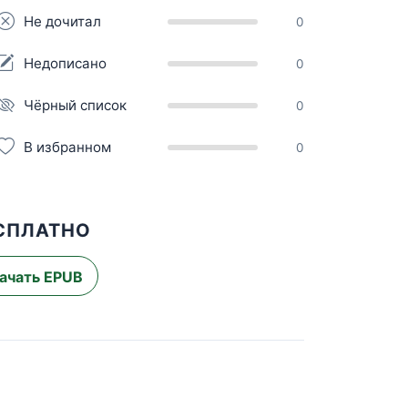
Не дочитал
0
Недописано
0
Чёрный список
0
В избранном
0
ЕСПЛАТНО
ачать EPUB