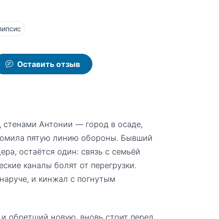
липсис
Оставить отзыв
 стенами Антонии — город в осаде,
ломила пятую линию обороны. Бывший
ера, остаётся один: связь с семьёй
еские каналы болят от перегрузки.
наруче, и кинжал с погнутым
и обретший новую, вновь стоит перед