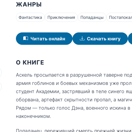
ЖАНРЫ
Фантастика
Приключения
Попаданцы
Постапока
Читать онлайн
Скачать книгу
О КНИГЕ
Аскель просыпается в разрушенной таверне под
армия гоблинов и боевых механизмов уже про
студент Академии, застрявший в теле синего ящ
оборвана, артефакт скрытности пропал, а магич
Рядом — только голос Дэна, военного искина в 
наконечником.
Попаданец, переживший смерть прежней жизни 