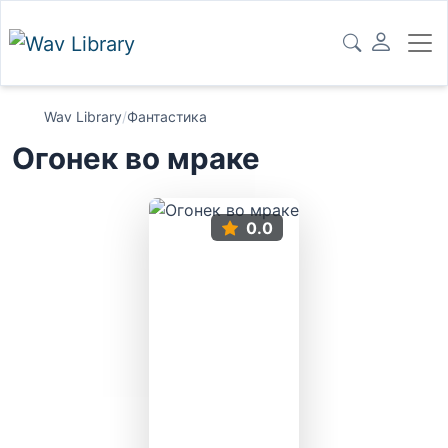
Wav Library
/
Фантастика
Огонек во мраке
0.0