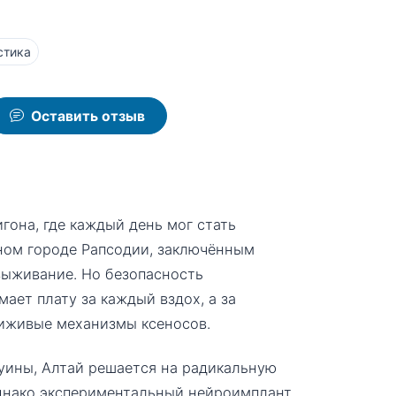
стика
Оставить отзыв
она, где каждый день мог стать
ном городе Рапсодии, заключённым
выживание. Но безопасность
мает плату за каждый вздох, а за
иживые механизмы ксеносов.
уины, Алтай решается на радикальную
днако экспериментальный нейроимплант,