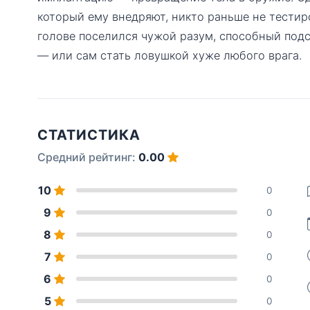
который ему внедряют, никто раньше не тестир
голове поселился чужой разум, способный под
— или сам стать ловушкой хуже любого врага.
СТАТИСТИКА
Средний рейтинг:
0.00
10
0
9
0
8
0
7
0
6
0
5
0