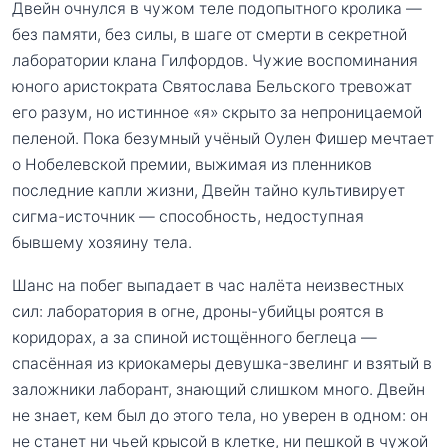
Двейн очнулся в чужом теле подопытного кролика —
без памяти, без силы, в шаге от смерти в секретной
лаборатории клана Гилфордов. Чужие воспоминания
юного аристократа Святослава Бельского тревожат
его разум, но истинное «я» скрыто за непроницаемой
пеленой. Пока безумный учёный Оулен Фишер мечтает
о Нобелевской премии, выжимая из пленников
последние капли жизни, Двейн тайно культивирует
сигма-источник — способность, недоступная
бывшему хозяину тела.
Шанс на побег выпадает в час налёта неизвестных
сил: лаборатория в огне, дроны-убийцы роятся в
коридорах, а за спиной истощённого беглеца —
спасённая из криокамеры девушка-звелинг и взятый в
заложники лаборант, знающий слишком много. Двейн
не знает, кем был до этого тела, но уверен в одном: он
не станет ни чьей крысой в клетке, ни пешкой в чужой