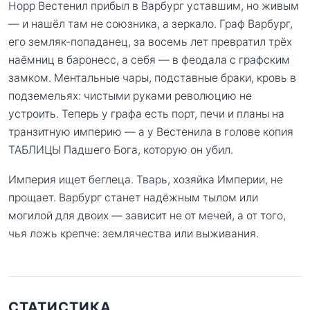
Норр Вестенил прибыл в Варбург уставшим, но живым
— и нашёл там не союзника, а зеркало. Граф Варбург,
его земляк-попаданец, за восемь лет превратил трёх
наёмниц в баронесс, а себя — в феодала с графским
замком. Ментальные чары, подставные браки, кровь в
подземельях: чистыми руками революцию не
устроить. Теперь у графа есть порт, печи и планы на
транзитную империю — а у Вестенила в голове копия
ТАБЛИЦЫ Падшего Бога, которую он убил.
Империя ищет беглеца. Тварь, хозяйка Империи, не
прощает. Варбург станет надёжным тылом или
могилой для двоих — зависит не от мечей, а от того,
чья ложь крепче: землячества или выживания.
СТАТИСТИКА