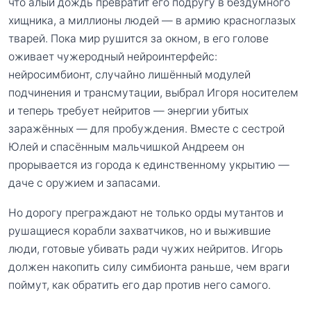
что алый дождь превратит его подругу в бездумного
хищника, а миллионы людей — в армию красноглазых
тварей. Пока мир рушится за окном, в его голове
оживает чужеродный нейроинтерфейс:
нейросимбионт, случайно лишённый модулей
подчинения и трансмутации, выбрал Игоря носителем
и теперь требует нейритов — энергии убитых
заражённых — для пробуждения. Вместе с сестрой
Юлей и спасённым мальчишкой Андреем он
прорывается из города к единственному укрытию —
даче с оружием и запасами.
Но дорогу преграждают не только орды мутантов и
рушащиеся корабли захватчиков, но и выжившие
люди, готовые убивать ради чужих нейритов. Игорь
должен накопить силу симбионта раньше, чем враги
поймут, как обратить его дар против него самого.