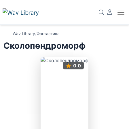
Wav Library
/
Фантастика
Сколопендроморф
0.0