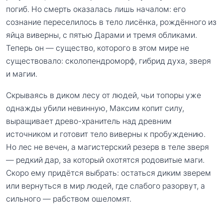
погиб. Но смерть оказалась лишь началом: его
сознание переселилось в тело лисёнка, рождённого из
яйца виверны, с пятью Дарами и тремя обликами.
Теперь он — существо, которого в этом мире не
существовало: сколопендроморф, гибрид духа, зверя
и магии.
Скрываясь в диком лесу от людей, чьи топоры уже
однажды убили невинную, Максим копит силу,
выращивает древо-хранитель над древним
источником и готовит тело виверны к пробуждению.
Но лес не вечен, а магистерский резерв в теле зверя
— редкий дар, за который охотятся родовитые маги.
Скоро ему придётся выбрать: остаться диким зверем
или вернуться в мир людей, где слабого разорвут, а
сильного — рабством ошеломят.