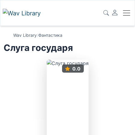
Wav Library
/
Фантастика
Слуга государя
0.0