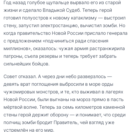
Год назад голубое щупальце вырвало его из старой
жизни и сделало Владыкой Судеб. Теперь герой
готовил полуостров к новому катаклизму — выстроил
стену, запустил электростанцию, вычистил зомби. Но
когда правительство Новой России прислало генерала
с предложением «подчиниться ради спасения
миллионов», оказалось: чужая армия растранжирила
патроны, съела резервы и теперь требует забрать
сильнейших бойцов.
Совет отказал. А через дни небо разверзлось —
девять врат поглощения выбросили в море орды
чужомировых монстров, и те, кто выживал в лагерях
Новой России, были выгнаны на мороз прямо в пасть
мёртвой волне. Теперь за семь километров каменной
стены герой держит оборону — и понимает, что среди
полчищ зомби бродит Правитель, чей взгляд уже
устремлён на его мир.