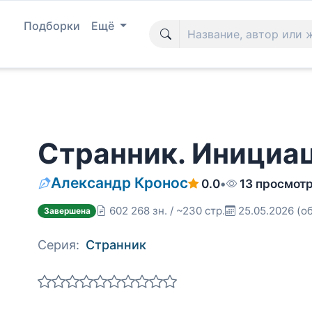
Подборки
Ещё
Странник. Инициа
Александр Кронос
0.0
•
13 просмот
602 268 зн. / ~230 стр.
25.05.2026
(об
Завершена
Серия:
Странник