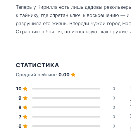
Теперь у Кирилла есть лишь дедовы револьверы
к тайнику, где спрятан ключ к воскрешению — и 
разрушила его жизнь. Впереди чужой город Нэф
Странников боятся, но используют как оружие. 
СТАТИСТИКА
Средний рейтинг:
0.00
10
0
9
0
8
0
7
0
6
0