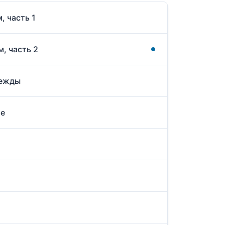
, часть 1
м, часть 2
дежды
ие