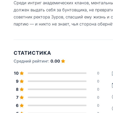
Среди интриг академических кланов, ментальн
должен выдать себя за бунтовщика, не преврат
советник ректора Зуров, спасший ему жизнь и 
партию — и никто не знает, чья сторона обернё
СТАТИСТИКА
Средний рейтинг:
0.00
10
0
9
0
8
0
7
0
6
0