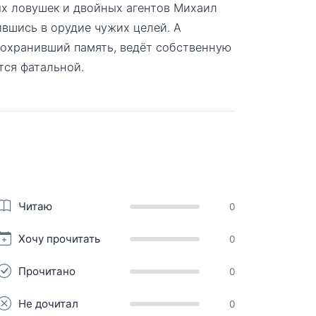
ых ловушек и двойных агентов Михаил
ившись в орудие чужих целей. А
сохранивший память, ведёт собственную
тся фатальной.
Читаю
0
Хочу прочитать
0
Прочитано
0
Не дочитал
0