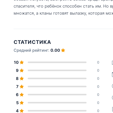
спасителя, что ребёнок способен стать им. Но 
множатся, а кланы готовят вылазку, которая м
СТАТИСТИКА
Средний рейтинг:
0.00
10
0
9
0
8
0
7
0
6
0
5
0
4
0