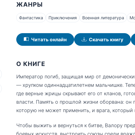
ЖАНРЫ
Фантастика
Приключения
Военная литература
Мо
Читать онлайн
Скачать книгу
О КНИГЕ
Император погиб, защищая мир от демонических
— хрупком одиннадцатилетнем мальчишке. Тепе
где верные жрицы скрывают его от кланов, гот
власти. Память о прошлой жизни оборвана: он 
которую не может применить, и врага, который 
Чтобы выжить и вернуться к битве, Валору пре
боевых искусств, выстроить союзы среди вражд