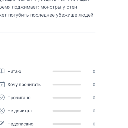
время поджимает: монстры у стен
ожет погубить последнее убежище людей.
Читаю
0
Хочу прочитать
0
Прочитано
0
Не дочитал
0
Недописано
0