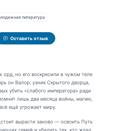
лодежная литература
Оставить отзыв
 орд, но его воскресили в чужом теле
рь он Валор, узник Скрытого дворца,
овых убить «слабого императора» ради
помнит лишь два месяца войны, магию,
всё ещё угрожает миру.
дстоит вырасти заново — освоить Путь
ующих семей и убедить тех, кто ждал