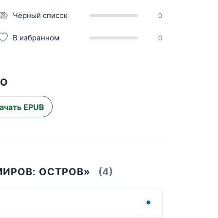
Чёрный список
0
В избранном
0
НО
ачать EPUB
МИРОВ: ОСТРОВ»
(4)