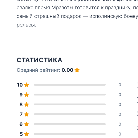
свалке племя Мразоты готовится к празднику, 
самый страшный подарок — исполинскую боеву
рельсы.
СТАТИСТИКА
Средний рейтинг:
0.00
10
0
9
0
8
0
7
0
6
0
5
0