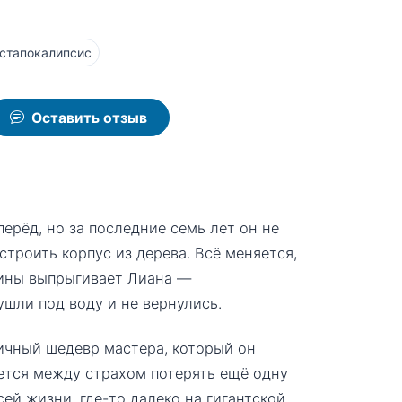
стапокалипсис
Оставить отзыв
перёд, но за последние семь лет он не
троить корпус из дерева. Всё меняется,
абины выпрыгивает Лиана —
ушли под воду и не вернулись.
ичный шедевр мастера, который он
ется между страхом потерять ещё одну
ей жизни, где-то далеко на гигантской