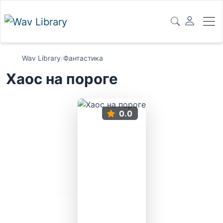
Wav Library
/
Фантастика
Хаос на пороге
0.0