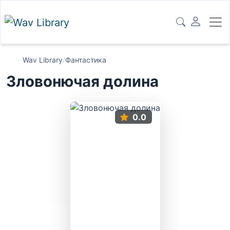
Wav Library
/
Фантастика
Зловонючая долина
0.0