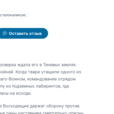
стапокалипсис
Оставить отзыв
роверка ждала его в Теневых землях.
бойней. Когда твари утащили одного из
Имаго-Воином, командование отрядом
пу из подземных лабиринтов, где
асы на исходе.
ые Восходящие держат оборону против
рые раны наставника смертельно опасны,