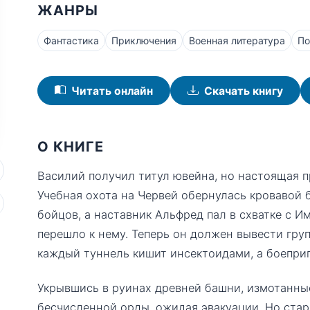
ЖАНРЫ
Фантастика
Приключения
Военная литература
По
Читать онлайн
Скачать книгу
О КНИГЕ
Василий получил титул ювейна, но настоящая п
Учебная охота на Червей обернулась кровавой 
бойцов, а наставник Альфред пал в схватке с 
перешло к нему. Теперь он должен вывести груп
каждый туннель кишит инсектоидами, а боеприп
Укрывшись в руинах древней башни, измотанн
бесчисленной орды, ожидая эвакуации. Но ста