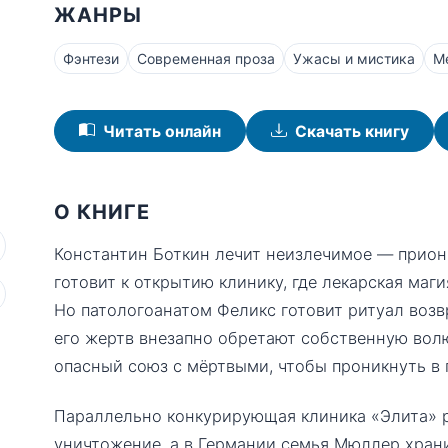
ЖАНРЫ
Фэнтези
Современная проза
Ужасы и мистика
М
Читать онлайн
Скачать книгу
О КНИГЕ
Константин Боткин лечит неизлечимое — прион
готовит к открытию клинику, где лекарская ма
Но патологоанатом Феликс готовит ритуал возв
его жертв внезапно обретают собственную волю
опасный союз с мёртвыми, чтобы проникнуть в 
Параллельно конкурирующая клиника «Элита» р
уничтожение, а в Германии семья Мюллер хран