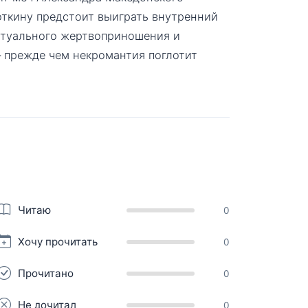
откину предстоит выиграть внутренний
ритуального жертвоприношения и
— прежде чем некромантия поглотит
Читаю
0
Хочу прочитать
0
Прочитано
0
Не дочитал
0