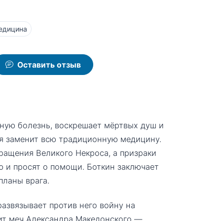
едицина
Оставить отзыв
ную болезнь, воскрешает мёртвых душ и
гия заменит всю традиционную медицину.
ращения Великого Некроса, а призраки
 и просят о помощи. Боткин заключает
планы врага.
азвязывает против него войну на
ит меч Александра Македонского —