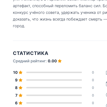
артефакт, способный переломить баланс сил. Б
конкурс учёного совета, удержать ученика от 
доказать, что жизнь всегда побеждает смерть 
город.
СТАТИСТИКА
Средний рейтинг:
0.00
10
0
9
0
8
0
7
0
6
0