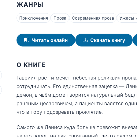
ЖАНРЫ
Приключения
Проза
Современная проза
Ужасы и
Читать онлайн
Скачать книгу
О КНИГЕ
Гавриил рвёт и мечет: небесная реликвия пропа
сотрудничать. Его единственная зацепка — Ден
демон, в чьём доме творится натуральный бедл
раненым цесаревичем, а пациенты валятся один
что в пору подозревать проклятие.
Самого же Дениса куда больше тревожит внезап
на его порог: на лук, спрятанный где-то рядом,