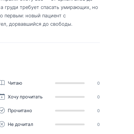
а груди требует спасать умирающих, но
го первым: новый пациент с
ел, дорвавшийся до свободы.
Читаю
0
Хочу прочитать
0
Прочитано
0
Не дочитал
0