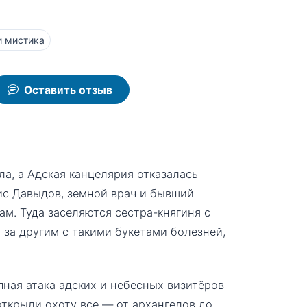
 мистика
Оставить отзыв
ла, а Адская канцелярия отказалась
ис Давыдов, земной врач и бывший
ам. Туда заселяются сестра-княгиня с
 за другим с такими букетами болезней,
ная атака адских и небесных визитёров
 открыли охоту все — от архангелов до