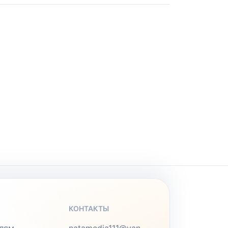
КОНТАКТЫ
лям
natamedia111@yan