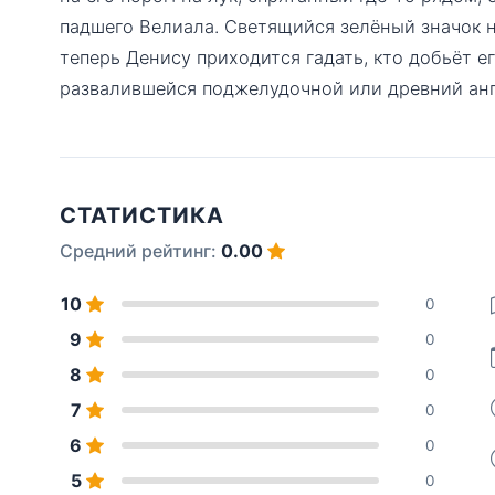
падшего Велиала. Светящийся зелёный значок н
теперь Денису приходится гадать, кто добьёт е
развалившейся поджелудочной или древний анг
СТАТИСТИКА
Средний рейтинг:
0.00
10
0
9
0
8
0
7
0
6
0
5
0