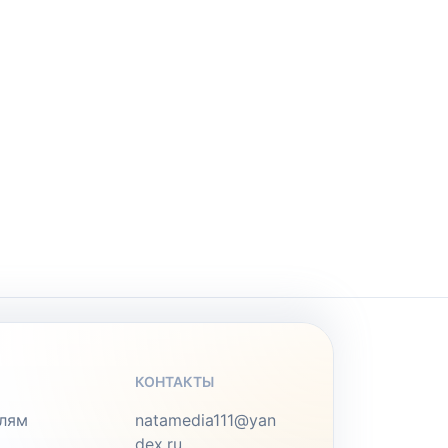
КОНТАКТЫ
лям
natamedia111@yan
dex.ru