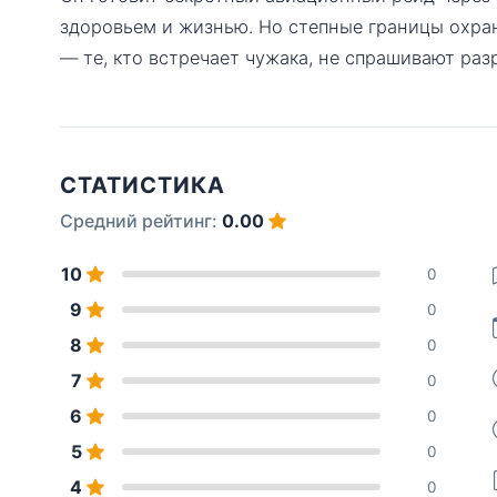
здоровьем и жизнью. Но степные границы охра
— те, кто встречает чужака, не спрашивают ра
СТАТИСТИКА
Средний рейтинг:
0.00
10
0
9
0
8
0
7
0
6
0
5
0
4
0