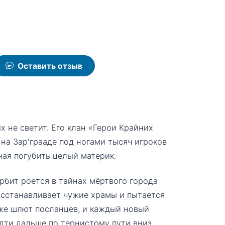
Оставить отзыв
х не светит. Его клан «Герои Крайних
на Зар'грааде под ногами тысяч игроков
ная погубить целый материк.
Орбит роется в тайнах мёртвого города
осстанавливает чужие храмы и пытается
уже шлют посланцев, и каждый новый
дти дальше по тернистому пути вниз.