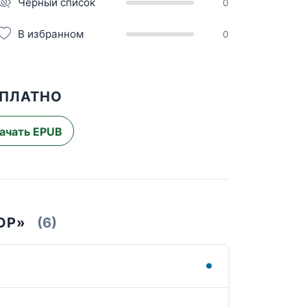
Чёрный список
0
В избранном
0
СПЛАТНО
ачать EPUB
ОР»
(6)