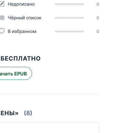
Недописано
0
Чёрный список
0
В избранном
0
 БЕСПЛАТНО
ачать EPUB
РЕНЫ»
(8)