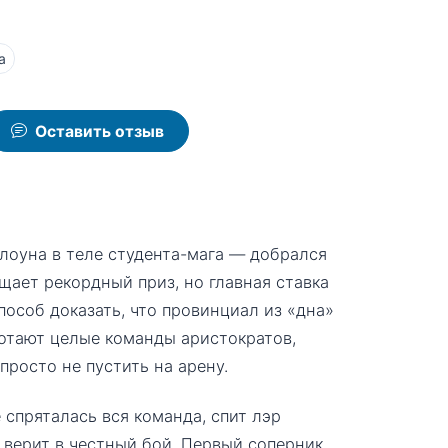
а
Оставить отзыв
лоуна в теле студента-мага — добрался
ает рекордный приз, но главная ставка
пособ доказать, что провинциал из «дна»
ботают целые команды аристократов,
просто не пустить на арену.
е спряталась вся команда, спит лэр
 верит в честный бой. Первый соперник