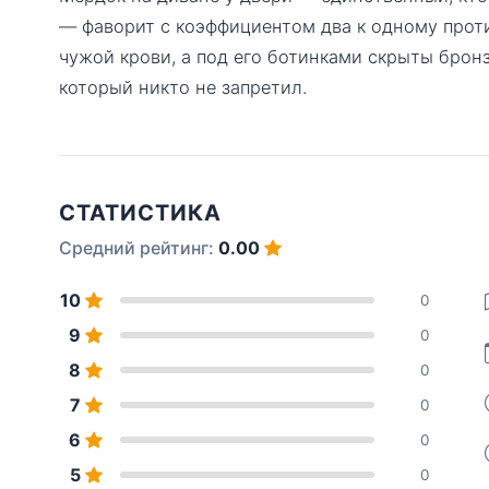
— фаворит с коэффициентом два к одному проти
чужой крови, а под его ботинками скрыты брон
который никто не запретил.
СТАТИСТИКА
Средний рейтинг:
0.00
10
0
9
0
8
0
7
0
6
0
5
0