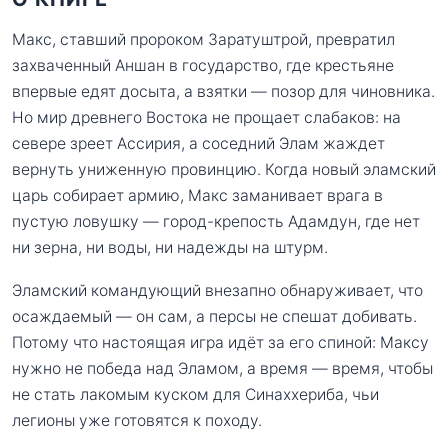
Макс, ставший пророком Заратуштрой, превратил
захваченный Аншан в государство, где крестьяне
впервые едят досыта, а взятки — позор для чиновника.
Но мир древнего Востока не прощает слабаков: на
севере зреет Ассирия, а соседний Элам жаждет
вернуть униженную провинцию. Когда новый эламский
царь собирает армию, Макс заманивает врага в
пустую ловушку — город-крепость Адамдун, где нет
ни зерна, ни воды, ни надежды на штурм.
Эламский командующий внезапно обнаруживает, что
осаждаемый — он сам, а персы не спешат добивать.
Потому что настоящая игра идёт за его спиной: Максу
нужно не победа над Эламом, а время — время, чтобы
не стать лакомым куском для Синаххериба, чьи
легионы уже готовятся к походу.