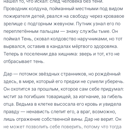
нашёл то, что искал: след человека без тени.
Проводник колдуна, пойманный местными под видом
пожирателя детей, рвался на свободу через кровавое
зрелище с подгорным жевуном. Путник узнал его по
переплетённым пальцам — знаку службы тьме. Он
поймал Тень, сковал колдовство наручниками, но тот
вырвался, оставив в кандалах мёртвого здоровяка.
Теперь в поселении два хищника: зверь и тот, кто не
отбрасывает тень.
Дар — потомок звёздных странников, но рождённый
здесь, в мире, который его предки не сумели уберечь.
Он охотится за прошлым, которое сам себе придумал:
мстит за погибших товарищей, за изгнание, за гибель
отца. Ведьма в клетке высосала его кровь и увидела
правду — ненависть слепит его, а враг, возможно,
лишь отражение собственной вины. Дар не верит. Он
не может позволить себе поверить, потому что тогда