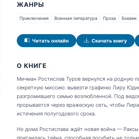
ЖАНРЫ
Приключения
Военная литература
Проза
Боевик
Читать онлайн
Скачать книгу
О КНИГЕ
Мичман Ростислав Туров вернулся на родную пл
секретную миссию: вывезти графиню Лиру Юдину
разгромившего семью возлюбленной. Под видом
прорывается через вражескую сеть, чтобы Лира
истечения полугодового срока.
Но дома Ростислава ждёт новая война — Раксы 
притаилась тайна, способная погубить не только