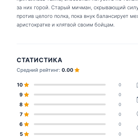
за них горой. Старый мичман, скрывающий силу
против целого полка, пока внук балансирует м
аристократке и клятвой своим бойцам.
СТАТИСТИКА
Средний рейтинг:
0.00
10
0
9
0
8
0
7
0
6
0
5
0