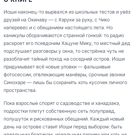
Иоши наконец-то вырвался из школьных тестов и увёз
друзей на Окинаву — с Хэруки за руку, с Чико
наперевес и с обещанием настоящего лета. Но
каникулы оборачиваются странной гонкой: то радио
раскроет его псевдоним Хацуне Мику, то местный дед
подслушает разговоры у окна, то сестрёнка чуть не
разоблачит тайный поход на соседний остров. Иоши
придумывает всё новые уловки — фальшивые
фотосессии, отвлекающие манёвры, срочные звонки
Синохаре — лишь бы сохранить хоть кусочек личного
пространства.
Пока взрослые спорят о садоводстве и ханадзакэ,
подростки плетут собственную сеть полуправд,
полушуток и рискованных обещаний. Каждый новый
день на острове ставит Иоши перед выбором: быть
идеальным братиком, идеальным парнем или хоть на