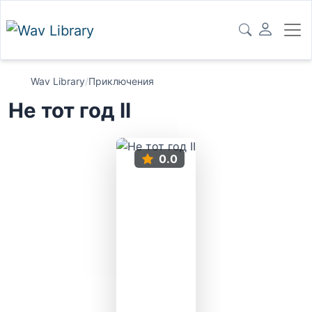
Wav Library
/
Приключения
Не тот год II
0.0