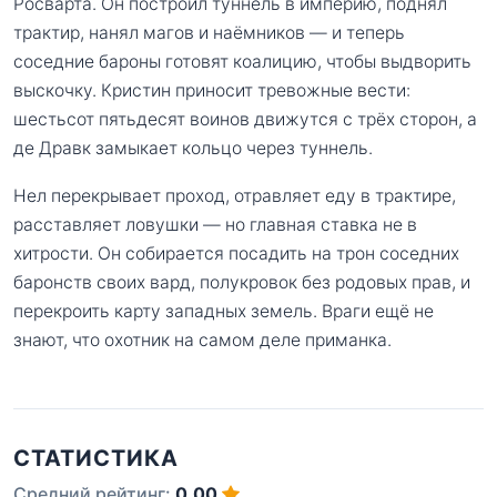
Росварта. Он построил туннель в империю, поднял
трактир, нанял магов и наёмников — и теперь
соседние бароны готовят коалицию, чтобы выдворить
выскочку. Кристин приносит тревожные вести:
шестьсот пятьдесят воинов движутся с трёх сторон, а
де Дравк замыкает кольцо через туннель.
Нел перекрывает проход, отравляет еду в трактире,
расставляет ловушки — но главная ставка не в
хитрости. Он собирается посадить на трон соседних
баронств своих вард, полукровок без родовых прав, и
перекроить карту западных земель. Враги ещё не
знают, что охотник на самом деле приманка.
СТАТИСТИКА
Средний рейтинг:
0.00