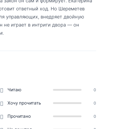
 а закон он сам и формирует. Екатерина
готовит ответный ход. Но Шереметев
для управляющих, внедряет двойную
н не играет в интриги двора — он
м.
Читаю
0
Хочу прочитать
0
Прочитано
0