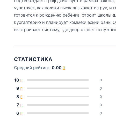
подтверждает: граф действует в рамках закона,
чувствует, как вожжи выскальзывают из рук, и 
готовится к рождению ребёнка, строит школы 
бухгалтерию и планирует коммерческий банк. О
выстраивает систему, где двор станет ненужны
СТАТИСТИКА
Средний рейтинг:
0.00
10
0
9
0
8
0
7
0
6
0